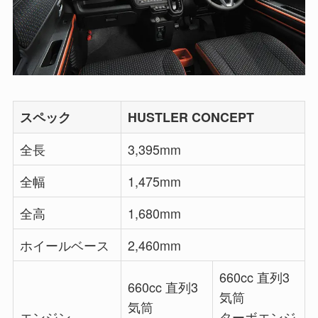
スペック
HUSTLER CONCEPT
全長
3,395mm
全幅
1,475mm
全高
1,680mm
ホイールベース
2,460mm
660cc 直列3
660cc 直列3
気筒
気筒
エンジン
ターボエンジ