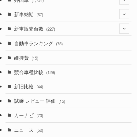
(1,734)
(329)
新車納期
(274)
(67)
(525)
(188)
新車販売台数
(28)
(227)
(599)
(242)
(8)
自動車ランキング
(21)
(75)
(357)
(165)
(12)
(10)
維持費
(15)
(328)
(85)
(7)
(11)
競合車種比較
(129)
(194)
(84)
(3)
(7)
新旧比較
(44)
(230)
(14)
(3)
(5)
試乗 レビュー 評価
(15)
(253)
(222)
(5)
(7)
カーナビ
(70)
(58)
(50)
(1)
(5)
ニュース
(52)
(43)
(28)
(8)