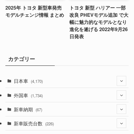
2025年 トヨタ 新型車発売
トヨタ 新型 ハリアー 一部
モデルチェンジ情報 まとめ
改良 PHEVモデル追加 で大
幅に魅力的なモデルとなり
進化を遂げる 2022年9月26
日発表
カテゴリー
日本車
(4,170)
外国車
(1,320)
(1,734)
(329)
新車納期
(274)
(67)
(525)
(188)
新車販売台数
(28)
(226)
(599)