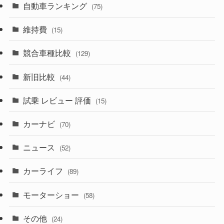
(242)
(8)
自動車ランキング
(21)
(75)
(356)
(165)
(12)
(10)
維持費
(15)
(328)
(85)
(7)
(11)
競合車種比較
(129)
(194)
(84)
(3)
(7)
新旧比較
(44)
(230)
(14)
(3)
(5)
試乗 レビュー 評価
(15)
(253)
(222)
(5)
(7)
カーナビ
(70)
(58)
(50)
(1)
(5)
ニュース
(52)
(43)
(28)
(8)
カーライフ
(27)
(6)
(89)
(1)
(9)
(26)
モーターショー
(58)
(15)
(57)
その他
(24)