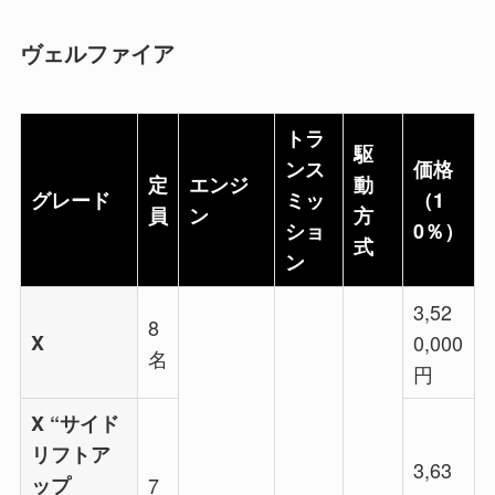
ヴェルファイア
トラ
駆
ンス
価格
定
エンジ
動
グレード
ミッ
（1
員
ン
方
ショ
0％）
式
ン
3,52
8
X
0,000
名
円
X “サイド
リフトア
3,63
ップ
7