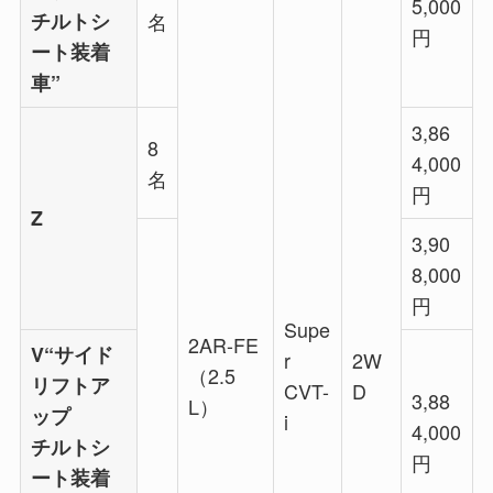
5,000
チルトシ
名
円
ート装着
車”
3,86
8
4,000
名
円
Z
3,90
8,000
円
Supe
2AR-FE
V“サイド
r
2W
（2.5
リフトア
CVT-
D
3,88
L）
ップ
i
4,000
チルトシ
円
ート装着