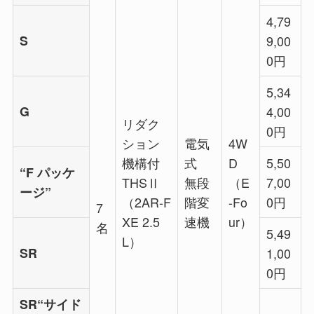
4,79
S
9,00
0円
5,34
G
4,00
リダク
0円
ション
電気
4W
機構付
式
D
5,50
“F パッケ
THSⅡ
無段
（E
7,00
ージ”
（2AR-F
階変
-Fo
0円
7
XE 2.5
速機
ur）
名
5,49
L）
SR
1,00
0円
SR“サイド