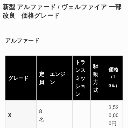
新型 アルファード / ヴェルファイア 一部
改良 価格グレード
アルファード
トラ
駆
価格
ンス
定
エンジ
動
（1
グレード
ミッ
員
ン
方
0％）
ショ
式
ン
3,52
8
X
0,00
名
0円