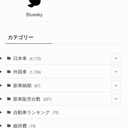
Bluesky
カテゴリー
日本車
(4,172)
外国車
(1,321)
(1,734)
(329)
新車納期
(274)
(67)
(525)
(188)
新車販売台数
(28)
(227)
(599)
(242)
(8)
自動車ランキング
(21)
(75)
(357)
(165)
(12)
(10)
維持費
(15)