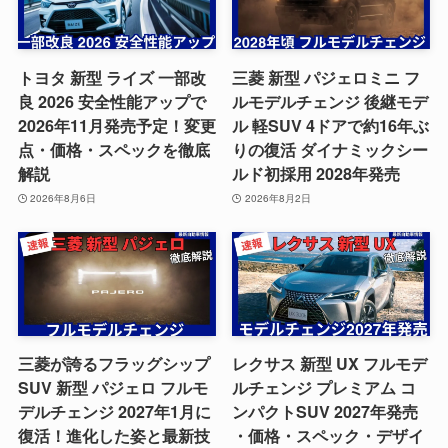
トヨタ 新型 ライズ 一部改
三菱 新型 パジェロミニ フ
良 2026 安全性能アップで
ルモデルチェンジ 後継モデ
2026年11月発売予定！変更
ル 軽SUV 4ドアで約16年ぶ
点・価格・スペックを徹底
りの復活 ダイナミックシー
解説
ルド初採用 2028年発売
2026年8月6日
2026年8月2日
三菱が誇るフラッグシップ
レクサス 新型 UX フルモデ
SUV 新型 パジェロ フルモ
ルチェンジ プレミアム コ
デルチェンジ 2027年1月に
ンパクトSUV 2027年発売
復活！進化した姿と最新技
・価格・スペック・デザイ