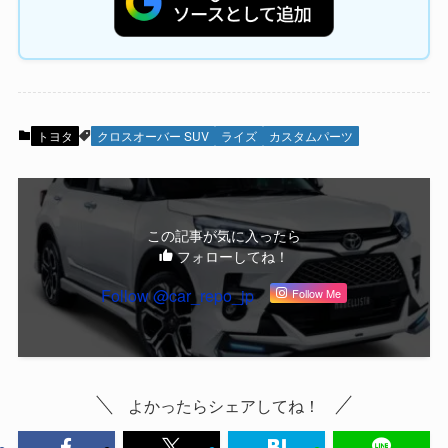
トヨタ
クロスオーバー SUV
ライズ
カスタムパーツ
この記事が気に入ったら
フォローしてね！
Follow @car_repo_jp
Follow Me
よかったらシェアしてね！