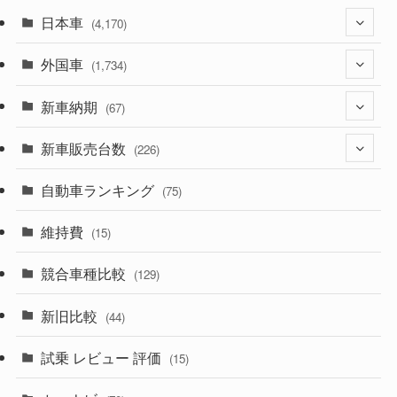
日本車
(4,170)
外国車
(1,320)
(1,734)
(329)
新車納期
(274)
(67)
(525)
(188)
新車販売台数
(28)
(226)
(599)
(242)
(8)
自動車ランキング
(21)
(75)
(356)
(165)
(12)
(10)
維持費
(15)
(328)
(85)
(7)
(11)
競合車種比較
(129)
(194)
(84)
(3)
(7)
新旧比較
(44)
(230)
(14)
(3)
(5)
試乗 レビュー 評価
(15)
(253)
(222)
(5)
(7)