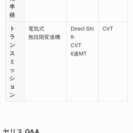
半
径
ト
電気式
Direct Shi
CVT
ラ
無段階変速機
ft-
ン
CVT
ス
6速MT
ミ
ッ
シ
ョ
ン
ヤリス Q&A