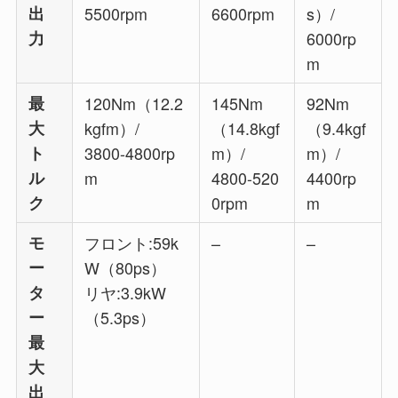
出
5500rpm
6600rpm
s）/
力
6000rp
m
最
120Nm（12.2
145Nm
92Nm
大
kgfm）/
（14.8kgf
（9.4kgf
ト
3800-4800rp
m）/
m）/
ル
m
4800-520
4400rp
ク
0rpm
m
モ
フロント:59k
–
–
ー
W（80ps）
タ
リヤ:3.9kW
ー
（5.3ps）
最
大
出