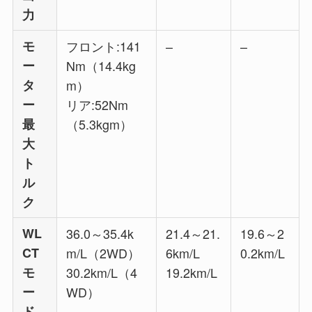
力
モ
フロント:141
–
–
ー
Nm（14.4kg
タ
m）
ー
リア:52Nm
最
（5.3kgm）
大
ト
ル
ク
WL
36.0～35.4k
21.4～21.
19.6～2
CT
m/L（2WD）
6km/L
0.2km/L
モ
30.2km/L（4
19.2km/L
ー
WD）
ド