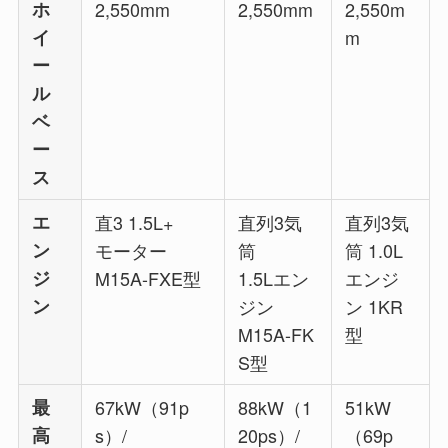
ホ
2,550mm
2,550mm
2,550m
イ
m
ー
ル
ベ
ー
ス
エ
直3 1.5L+
直列3気
直列3気
ン
モーター
筒
筒 1.0L
ジ
M15A-FXE型
1.5Lエン
エンジ
ン
ジン
ン 1KR
M15A-FK
型
S型
最
67kW（91p
88kW（1
51kW
高
s）/
20ps）/
（69p