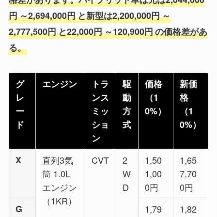
円
～2,694,000円
と新型は2,200,000円
～
2,777,500円
と22,000円
～120,900円
の価格差があ
る。
グ
エンジン
トラ
駆
価格
新価
レ
ンス
動
（1
格
ー
ミッ
方
0%）
（1
ド
ショ
式
0%）
ン
X
直列3気
CVT
2
1,50
1,65
筒 1.0L
W
1,00
7,70
エンジン
D
0円
0円
（1KR）
G
1,79
1,82