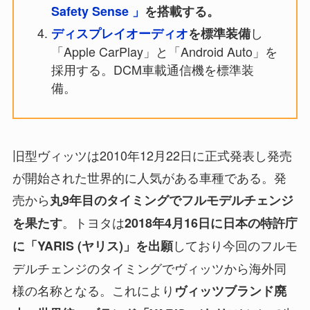
Safety Sense 」
を搭載する。
し
ディスプレイオーディオ
を標準装備
「Apple CarPlay」と「Android Auto」を
採用する。DCM車載通信機を標準装
備。
旧型ヴィッツは2010年12月22日に正式発表し発売
が開始された世界的に人気がある車種である。発
売から
丸9年目のタイミングでフルモデルチェンジ
。トヨタは
を果たす
2018年4月16日に日本の特許庁
しており今回のフルモ
に「YARIS (ヤリス)」を出願
デルチェンジのタイミングでヴィッツから海外同
様の名称となる。これにより
ヴィッツブランド廃