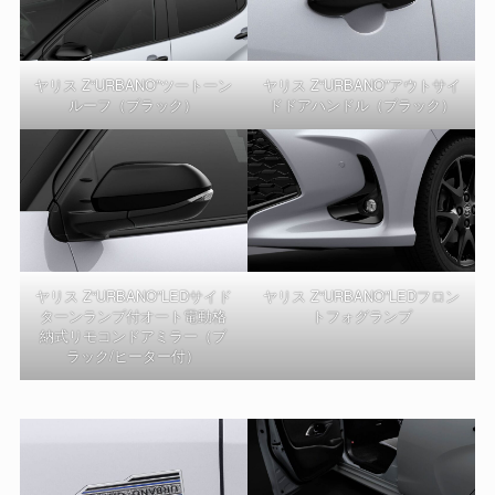
ヤリス Z“URBANO”ツートーン
ヤリス Z“URBANO”アウトサイ
ルーフ（ブラック）
ドドアハンドル（ブラック）
ヤリス Z“URBANO”LEDサイド
ヤリス Z“URBANO”LEDフロン
ターンランプ付オート電動格
トフォグランプ
納式リモコンドアミラー（ブ
ラック/ヒーター付）