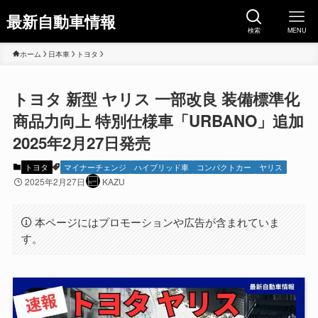
最新自動車情報
検索
MENU
ホーム
日本車
トヨタ
トヨタ 新型 ヤリス 一部改良 装備標準化
商品力向上 特別仕様車「URBANO」追加
2025年2月27日発売
トヨタ
マイナーチェンジ
ハイブリッド車
コンパクトカー
ヤリス
2025年2月27日
KAZU
本ページにはプロモーションや広告が含まれていま
す。