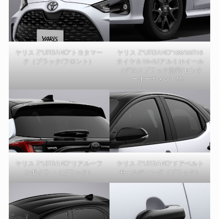
ヤリス Z“URBANO”トヨタマー
ヤリス Z“URBANO”185/55R16
ク（ブラック/フロント）
タイヤ＆16×6Jアルミホイール
（グロスブラック塗装/センタ
ーオーナメント付）
ヤリス Z“URBANO”リアルーフ
ヤリス Z“URBANO”ドアベルト
スポイラー（ブラック）
モールディング（ブラック）