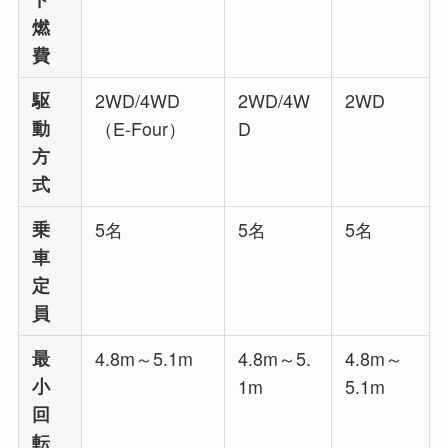
燃
費
駆
2WD/4WD
2WD/4W
2WD
動
（E-Four）
D
方
式
乗
5名
5名
5名
車
定
員
最
4.8m～5.1m
4.8m～5.
4.8m～
小
1m
5.1m
回
転