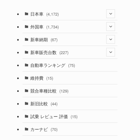
日本車
(4,172)
(1,321)
外国車
(1,734)
(329)
(274)
新車納期
(67)
(525)
(188)
(28)
新車販売台数
(227)
(599)
(242)
(8)
(21)
自動車ランキング
(75)
(357)
(165)
(12)
(10)
維持費
(15)
(328)
(85)
(7)
(11)
競合車種比較
(129)
(194)
(84)
(3)
(7)
新旧比較
(44)
(230)
(14)
(3)
(5)
試乗 レビュー 評価
(15)
(253)
(222)
(5)
(7)
カーナビ
(70)
(58)
(50)
(1)
(5)