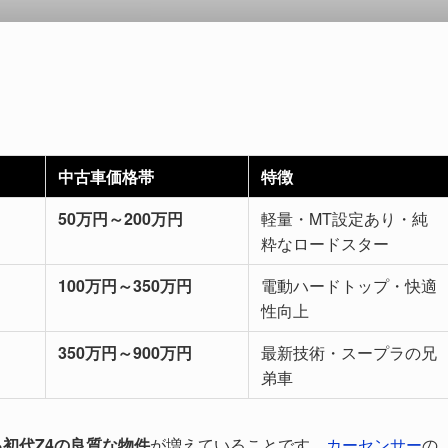
中古車価格帯
特徴
50万円～200万円
軽量・MT設定あり・純
粋なロードスター
100万円～350万円
電動ハードトップ・快適
性向上
350万円～900万円
最新技術・スープラの兄
弟車
る初代Z4の良質な物件
が増えていることです。
カーセンサー
の