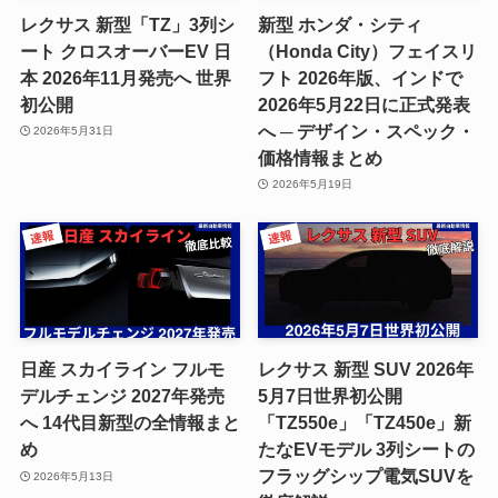
レクサス 新型「TZ」3列シ
新型 ホンダ・シティ
ート クロスオーバーEV 日
（Honda City）フェイスリ
本 2026年11月発売へ 世界
フト 2026年版、インドで
初公開
2026年5月22日に正式発表
へ ─ デザイン・スペック・
2026年5月31日
価格情報まとめ
2026年5月19日
日産 スカイライン フルモ
レクサス 新型 SUV 2026年
デルチェンジ 2027年発売
5月7日世界初公開
へ 14代目新型の全情報まと
「TZ550e」「TZ450e」新
め
たなEVモデル 3列シートの
フラッグシップ電気SUVを
2026年5月13日