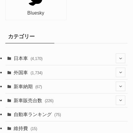
Bluesky
カテゴリー
日本車
(4,170)
(1,320)
外国車
(1,734)
(329)
(274)
新車納期
(67)
(525)
(188)
(28)
新車販売台数
(226)
(599)
(242)
(8)
(21)
自動車ランキング
(75)
(356)
(165)
(12)
(10)
維持費
(15)