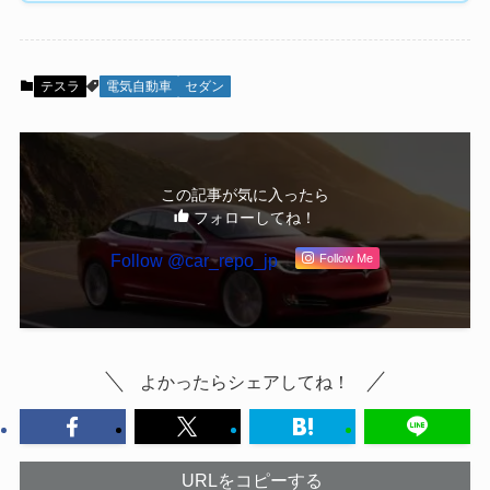
テスラ
電気自動車
セダン
この記事が気に入ったら
フォローしてね！
Follow @car_repo_jp
Follow Me
よかったらシェアしてね！
URLをコピーする