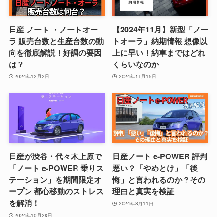
日産 ノート ・ノートオー
【2024年11月】新型「ノー
ラ 販売台数と生産台数の動
トオーラ」納期情報 想像以
向を徹底解説！好調の要因
上に早い！納車まではどれ
は？
くらいなのか
2024年12月2日
2024年11月15日
日産が渋谷・代々木上原で
日産ノート e-POWER 評判
「ノート e-POWER 乗りス
悪い？「やめとけ」「後
テーション」を期間限定オ
悔」と言われるのか？その
ープン 都心移動のストレス
理由と真実を検証
を解消！
2024年8月11日
2024年10月28日