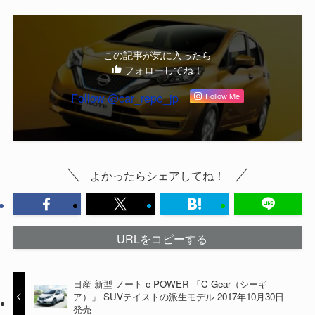
この記事が気に入ったら
フォローしてね！
Follow @car_repo_jp
Follow Me
よかったらシェアしてね！
URLをコピーする
日産 新型 ノート e-POWER 「C-Gear（シーギ
ア）」 SUVテイストの派生モデル 2017年10月30日
発売