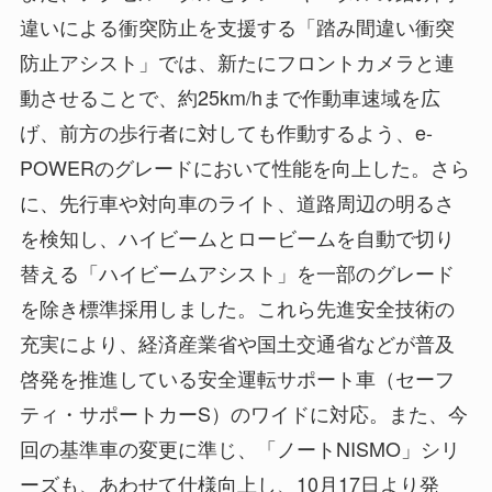
違いによる衝突防止を支援する「踏み間違い衝突
防止アシスト」では、新たにフロントカメラと連
動させることで、約25km/hまで作動車速域を広
げ、前方の歩行者に対しても作動するよう、e-
POWERのグレードにおいて性能を向上した。さら
に、先行車や対向車のライト、道路周辺の明るさ
を検知し、ハイビームとロービームを自動で切り
替える「ハイビームアシスト」を一部のグレード
を除き標準採用しました。これら先進安全技術の
充実により、経済産業省や国土交通省などが普及
啓発を推進している安全運転サポート車（セーフ
ティ・サポートカーS）のワイドに対応。また、今
回の基準車の変更に準じ、「ノートNISMO」シリ
ーズも、あわせて仕様向上し、10月17日より発