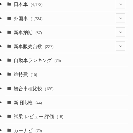
日本車
(4,172)
外国車
(1,321)
(1,734)
(329)
新車納期
(274)
(67)
(525)
(188)
新車販売台数
(28)
(227)
(599)
(242)
(8)
自動車ランキング
(21)
(75)
(357)
(165)
(12)
(10)
維持費
(15)
(328)
(85)
(7)
(11)
競合車種比較
(129)
(194)
(84)
(3)
(7)
新旧比較
(44)
(230)
(14)
(3)
(5)
試乗 レビュー 評価
(15)
(253)
(222)
(5)
(7)
カーナビ
(70)