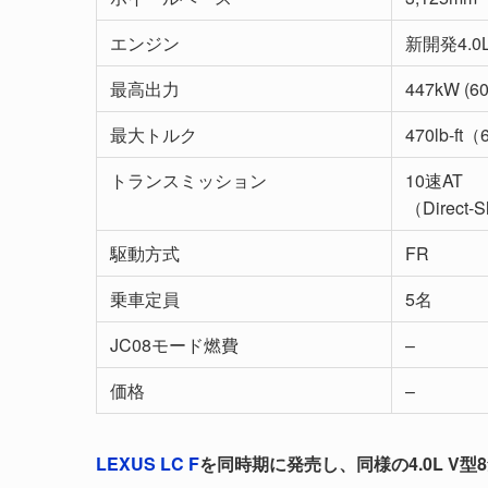
エンジン
新開発4.
最高出力
447kW (60
最大トルク
470lb-ft
トランスミッション
10速AT
（Direct-S
駆動方式
FR
乗車定員
5名
JC08モード燃費
–
価格
–
LEXUS LC F
を同時期に発売し、同様の4.0L V