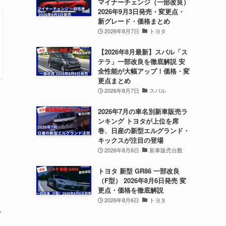
マイナーチェンジ（一部改良）
2026年9月3日発売・変更点・
新グレード・価格まとめ
2026年8月7日
トヨタ
【2026年8月最新】スバル「ス
テラ」一部改良を徹底解説 安
全性能が大幅アップ！価格・変
更点まとめ
2026年8月7日
スバル
2026年7月の車名別新車販売ラ
ンキング トヨタが上位を席
巻、日産の新型エルグランド・
キックスが注目の登場
2026年8月6日
新車販売台数
て
トヨタ 新型 GR86 一部改良
（F型） 2026年8月6日発売 変
更点・価格を徹底解説
2026年8月6日
トヨタ
ー