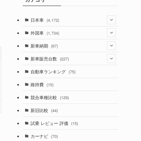
日本車
(4,172)
(1,321)
外国車
(1,734)
(329)
(274)
新車納期
(67)
(525)
(188)
(28)
新車販売台数
(227)
(599)
(242)
(8)
(21)
自動車ランキング
(75)
(357)
(165)
(12)
(10)
維持費
(15)
(328)
(85)
(7)
(11)
競合車種比較
(129)
(194)
(84)
(3)
(7)
新旧比較
(44)
(230)
(14)
(3)
(5)
試乗 レビュー 評価
(15)
(253)
(222)
(5)
(7)
カーナビ
(70)
(58)
(50)