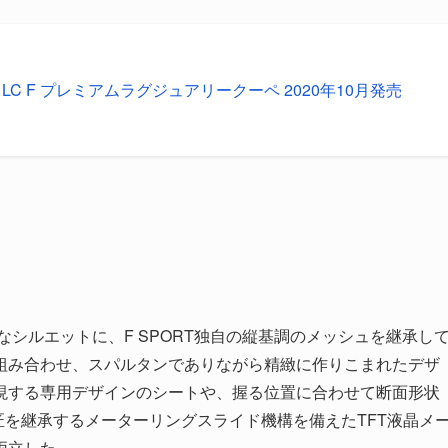
S LC F プレミアムラグジュアリークーペ 2020年10月発売
シルエットに、F SPORT独自の縦基調のメッシュを継承し
組み合わせ、スパルタンでありながら精緻に作りこまれたデザ
現する専用デザインのシートや、握る位置に合わせて断面形状
匠を継承するメーターリングスライド機構を備えたTFT液晶メ
両立した。