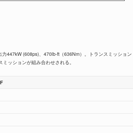
47kW (608ps)、470lb-ft（636Nm）。トランスミッション
スミッションが組み合わせされる。
 F