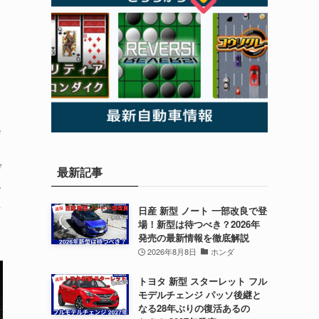
調
る
異
み
デ
最新記事
ー
ラ
日産 新型 ノート 一部改良で登
場！新型は待つべき？2026年
発売の最新情報を徹底解説
2026年8月8日
ホンダ
トヨタ 新型 スターレット フル
モデルチェンジ パッソ後継と
なる28年ぶりの復活あるの