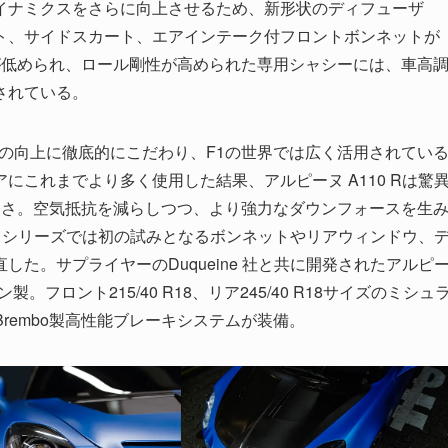
イナミクスをさらに向上させるため、新形状のディフューザ
ト、サイドスカート、エアインテーク付フロントボンネットが
高が低められ、ロール剛性が高められた専用シャシーには、車高
されている。
能の向上に徹底的にこだわり、F1の世界では広く活用されてい
これまでより多く使用した結果、アルピーヌ A110 Rは驚
る軽さ。空気抵抗を減らしつつ、より強力なダウンフォースを生
0 シリーズでは初の試みとなるボンネットやリアウィンドウ、
た。サプライヤーのDuqueine 社と共に開発されたアルピ
製。フロント215/40 R18、リア245/40 R18サイズのミシュ
Brembo製高性能ブレーキシステムが装備。