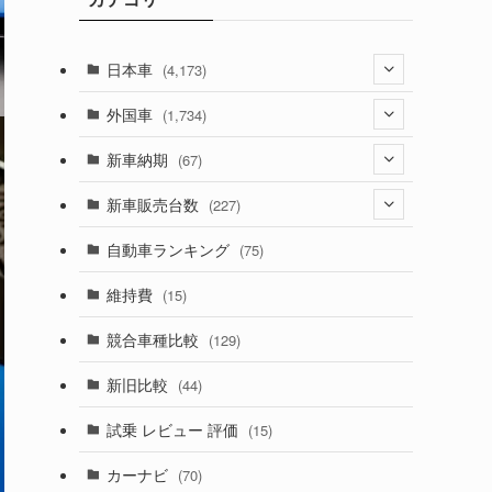
日本車
(4,173)
(1,321)
外国車
(1,734)
(329)
(274)
新車納期
(67)
(526)
(188)
(28)
新車販売台数
(227)
(599)
(242)
(8)
(21)
自動車ランキング
(75)
(357)
(165)
(12)
(10)
維持費
(15)
(328)
(85)
(7)
(11)
競合車種比較
(129)
(194)
(84)
(3)
(7)
新旧比較
(44)
(230)
(14)
(3)
(5)
試乗 レビュー 評価
(15)
(253)
(222)
(5)
(7)
カーナビ
(70)
(58)
(50)