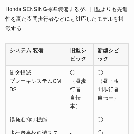
Honda SENSING標準装備するが、旧型よりも先進
性を高た夜間歩行者などにも対応したモデルを搭
載する。
システム 装備
旧型シ
新型シビ
ビック
ック
衝突軽減
◯
◯
ブレーキシステムCM
（昼歩
（昼・夜
BS
行者
間歩行者
自転
自転車）
車）
誤発進抑制機能
-
◯
歩行者事故低減ステ
-
◯