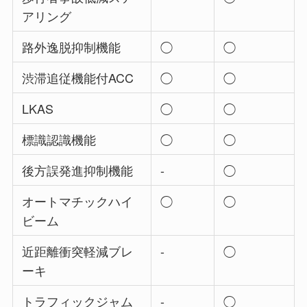
アリング
路外逸脱抑制機能
◯
◯
渋滞追従機能付ACC
◯
◯
LKAS
◯
◯
標識認識機能
◯
◯
後方誤発進抑制機能
-
◯
オートマチックハイ
◯
◯
ビーム
近距離衝突軽減ブレ
-
◯
ーキ
トラフィックジャム
-
◯