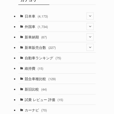
日本車
(4,173)
(1,321)
外国車
(1,734)
(329)
(274)
新車納期
(67)
(526)
(188)
(28)
新車販売台数
(227)
(599)
(242)
(8)
(21)
自動車ランキング
(75)
(357)
(165)
(12)
(10)
維持費
(15)
(328)
(85)
(7)
(11)
競合車種比較
(129)
(194)
(84)
(3)
(7)
新旧比較
(44)
(230)
(14)
(3)
(5)
試乗 レビュー 評価
(15)
(253)
(222)
(5)
(7)
カーナビ
(70)
(58)
(50)