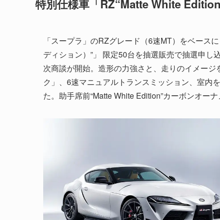
特別仕様車「RZ“Matte White Editi
「スープラ」のRZグレード（6速MT）をベースにした特別仕
ディション）”」 限定50台を抽選販売で抽選申し込
次商談が開始。造形の力強さと、走りのイメージ
ク」、6速マニュアルトランスミッション、室内
た。助手席前“Matte White Edition”カー