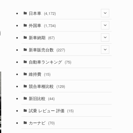
日本車
(4,172)
(1,321)
外国車
(1,734)
順
(329)
(274)
新車納期
(67)
(525)
(188)
(28)
新車販売台数
(227)
(599)
(242)
(8)
(21)
自動車ランキング
(75)
(357)
(165)
(12)
(10)
維持費
(15)
(328)
(85)
(7)
(11)
競合車種比較
(129)
(194)
(84)
(3)
(7)
新旧比較
(44)
(230)
(14)
(3)
(5)
試乗 レビュー 評価
(15)
(253)
(222)
(5)
(7)
カーナビ
(70)
(58)
(50)
(1)
(5)