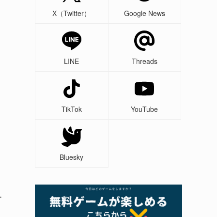
X（Twitter）
Google News
LINE
Threads
TikTok
YouTube
Bluesky
ー