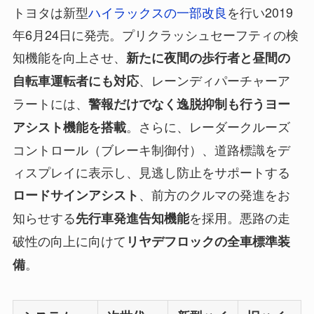
トヨタは新型
ハイラックスの一部改良
を行い2019
年6月24日に発売。プリクラッシュセーフティの検
知機能を向上させ、
新たに夜間の歩行者と昼間の
、レーンディパーチャーア
自転車運転者にも対応
ラートには、
警報だけでなく逸脱抑制も行うヨー
。さらに、レーダークルーズ
アシスト機能を搭載
コントロール（ブレーキ制御付）、道路標識をデ
ィスプレイに表示し、見逃し防止をサポートする
、前方のクルマの発進をお
ロードサインアシスト
知らせする
を採用。悪路の走
先行車発進告知機能
破性の向上に向けて
リヤデフロックの全車標準装
。
備