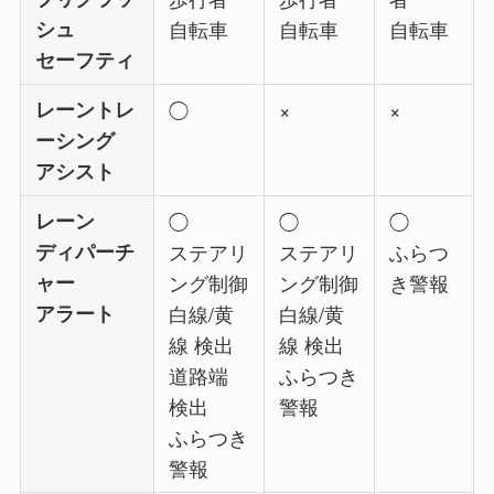
シュ
自転車
自転車
自転車
セーフティ
レーントレ
◯
×
×
ーシング
アシスト
レーン
◯
◯
◯
ディパーチ
ステアリ
ステアリ
ふらつ
ャー
ング制御
ング制御
き警報
アラート
白線/黄
白線/黄
線 検出
線 検出
道路端
ふらつき
検出
警報
ふらつき
警報