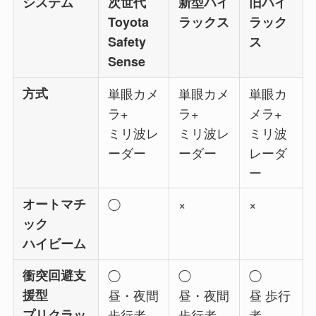
システム
次世代
新型ハイ
旧ハイ
Toyota
ラックス
ラック
Safety
ス
Sense
方式
単眼カメ
単眼カメ
単眼カ
ラ+
ラ+
メラ+
ミリ波レ
ミリ波レ
ミリ波
ーダー
ーダー
レーダ
ー
オートマチ
◯
×
×
ック
ハイビーム
衝突回避支
◯
◯
◯
援型
昼・夜間
昼・夜間
昼 歩行
プリクラッ
歩行者
歩行者
者