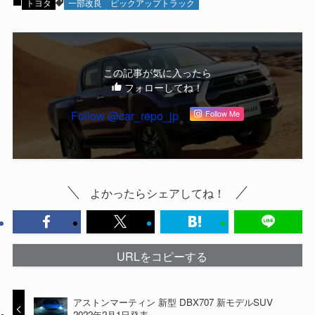
トヨタ
一部改良
ピックアップトラック
この記事が気に入ったら
フォローしてね！
Follow @car_repo_jp
Follow Me
よかったらシェアしてね！
URLをコピーする
アストンマーティン 新型 DBX707 新モデルSUV
2022年2月1日発表