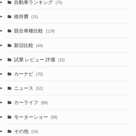
(8)
(21)
自動車ランキング
(75)
(357)
(165)
(12)
(10)
維持費
(15)
(328)
(85)
(7)
(11)
競合車種比較
(129)
(194)
(84)
(3)
(7)
新旧比較
(44)
(230)
(14)
(3)
(5)
試乗 レビュー 評価
(15)
(253)
(222)
(5)
(7)
カーナビ
(70)
(58)
(50)
(1)
(5)
ニュース
(52)
(43)
(28)
(8)
カーライフ
(27)
(6)
(89)
(1)
(9)
(26)
モーターショー
(58)
(15)
(57)
その他
(24)