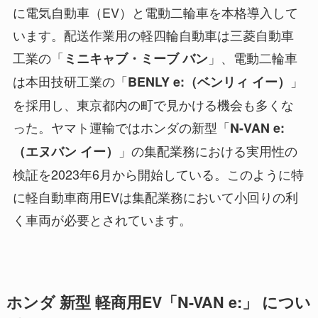
に電気自動車（EV）と電動二輪車を本格導入して
います。配送作業用の軽四輪自動車は三菱自動車
工業の「
」、電動二輪車
ミニキャブ・ミーブ バン
は本田技研工業の「
」
BENLY e:（ベンリィ イー）
を採用し、東京都内の町で見かける機会も多くな
った。ヤマト運輸ではホンダの新型「
N-VAN e:
」の集配業務における実用性の
（エヌバン イー）
検証を2023年6月から開始している。このように特
に軽自動車商用EVは集配業務において小回りの利
く車両が必要とされています。
ホンダ 新型 軽商用EV「N-VAN e:」 につい