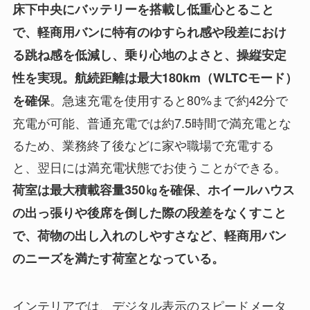
床下中央にバッテリーを搭載し低重心とること
で、軽商用バンに特有のゆすられ感や段差におけ
る跳ね感を低減し、乗り心地のよさと、操縦安定
性を実現。航続距離は最大180km（WLTCモード）
。急速充電を使用すると80%まで約42分で
を確保
充電が可能、普通充電では約7.5時間で満充電とな
るため、業務終了後などに家や職場で充電する
と、翌日には満充電状態でお使うことができる。
荷室は最大積載容量350㎏を確保、ホイールハウス
の出っ張りや後席を倒した際の段差をなくすこと
で、荷物の出し入れのしやすさなど、軽商用バン
のニーズを満たす荷室となっている。
インテリアでは、デジタル表示のスピードメータ