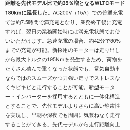
距離を先代モデル比で約35％増となるWLTCモード
AC200V（15A）での普通充電
180kmに延長した。
では約7.5時間で満充電となり、業務終了後に充電
すれば、翌日の業務開始時には満充電状態でお使
いいただけます。急速充電の場合、約42分で80%
までの充電が可能。新採用のモーターは走り出し
から最大トルクの195Nｍを発生するため、荷物を
たくさん積んで重くなった状態でも、電気自動車
ならではのスムーズかつ力強い走りでストレスな
くキビキビと走行することが可能。新型モータ
ー・インバーターを採用するとともに一体化構造
とすることで、先代モデルよりさらに高い静粛性
を実現し、早朝や深夜でも周囲に気兼ねなく走行
することができる。先代モデルから走行距離向上