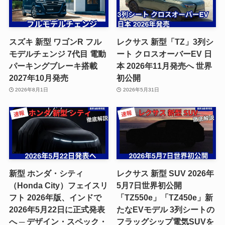
スズキ 新型 ワゴンR フル
レクサス 新型「TZ」3列シ
モデルチェンジ 7代目 電動
ート クロスオーバーEV 日
パーキングブレーキ搭載
本 2026年11月発売へ 世界
2027年10月発売
初公開
2026年8月1日
2026年5月31日
新型 ホンダ・シティ
レクサス 新型 SUV 2026年
（Honda City）フェイスリ
5月7日世界初公開
フト 2026年版、インドで
「TZ550e」「TZ450e」新
2026年5月22日に正式発表
たなEVモデル 3列シートの
へ ─ デザイン・スペック・
フラッグシップ電気SUVを