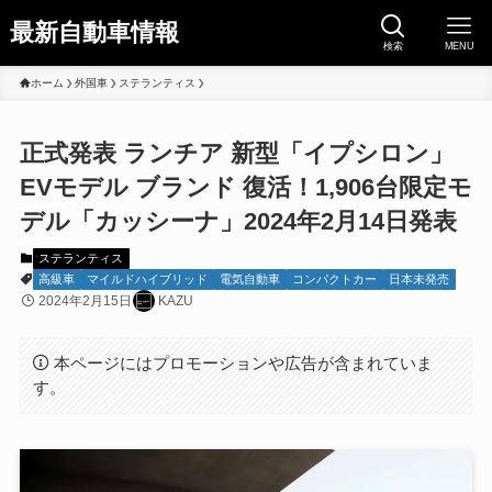
最新自動車情報
検索
MENU
ホーム
外国車
ステランティス
正式発表 ランチア 新型「イプシロン」
EVモデル ブランド 復活！1,906台限定モ
デル「カッシーナ」2024年2月14日発表
ステランティス
高級車
マイルドハイブリッド
電気自動車
コンパクトカー
日本未発売
2024年2月15日
KAZU
本ページにはプロモーションや広告が含まれていま
す。