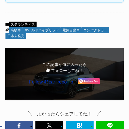
ステランティス
高級車
マイルドハイブリッド
電気自動車
コンパクトカー
日本未発売
この記事が気に入ったら
フォローしてね！
Follow @car_repo_jp
Follow Me
よかったらシェアしてね！