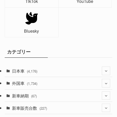
TikTok
YouTube
Bluesky
カテゴリー
日本車
(4,176)
外国車
(1,322)
(1,734)
(330)
新車納期
(274)
(67)
(526)
(188)
新車販売台数
(28)
(227)
(600)