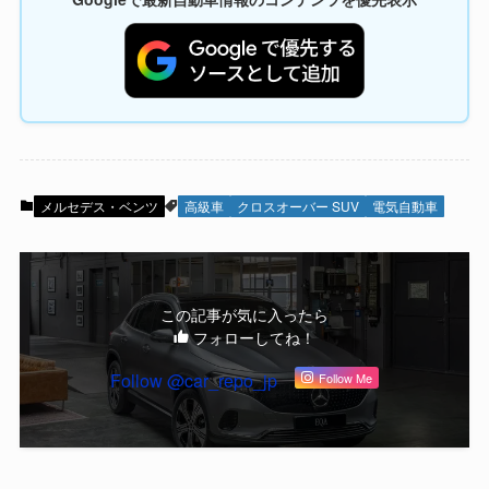
メルセデス・ベンツ
高級車
クロスオーバー SUV
電気自動車
この記事が気に入ったら
フォローしてね！
Follow @car_repo_jp
Follow Me