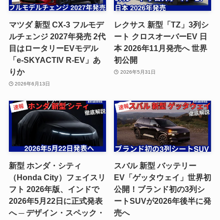
マツダ 新型 CX-3 フルモデ
レクサス 新型「TZ」3列シ
ルチェンジ 2027年発売 2代
ート クロスオーバーEV 日
目はロータリーEVモデル
本 2026年11月発売へ 世界
「e-SKYACTIV R-EV」あ
初公開
りか
2026年5月31日
2026年6月13日
新型 ホンダ・シティ
スバル 新型 バッテリー
（Honda City）フェイスリ
EV「ゲッタウェイ」世界初
フト 2026年版、インドで
公開！ブランド初の3列シ
2026年5月22日に正式発表
ートSUVが2026年後半に発
へ ─ デザイン・スペック・
売へ