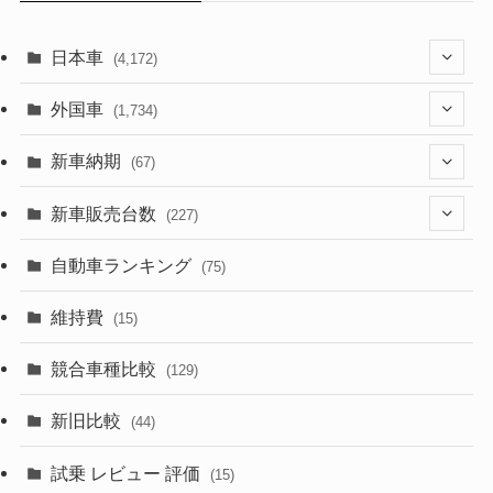
日本車
(4,172)
(1,321)
外国車
(1,734)
(329)
(274)
新車納期
(67)
(525)
(188)
(28)
新車販売台数
(227)
(599)
(242)
(8)
(21)
自動車ランキング
(75)
(357)
(165)
(12)
(10)
維持費
(15)
(328)
(85)
(7)
(11)
競合車種比較
(129)
(194)
(84)
(3)
(7)
新旧比較
(44)
(230)
(14)
(3)
(5)
試乗 レビュー 評価
(15)
(253)
(222)