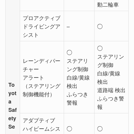
動二輪車
プロアクティブ
ドライビングア
–
◯
シスト
◯
◯
ステアリン
レーンディパー
ステアリ
グ制御
チャー
ング制御
白線/黄線
アラート
白線/黄線
検出
To
（ステアリング
検出
道路端 検出
yot
制御機能付）
ふらつき
ふらつき警
a
警報
報
Saf
ety
アダプティブ
Se
ハイビームシス
◯
◯