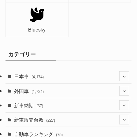
Bluesky
カテゴリー
日本車
(4,174)
外国車
(1,321)
(1,734)
(329)
新車納期
(274)
(67)
(526)
(188)
新車販売台数
(28)
(227)
(600)
(242)
(8)
自動車ランキング
(21)
(75)