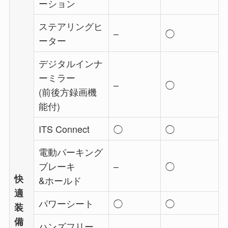
ーション
ステアリングヒ
–
◯
ーター
デジタルインナ
ーミラー
–
◯
(前後方録画機
能付)
ITS Connect
◯
◯
電動パーキング
ブレーキ
–
◯
快
&ホールド
適
パワーシート
◯
◯
装
備
ハンズフリー