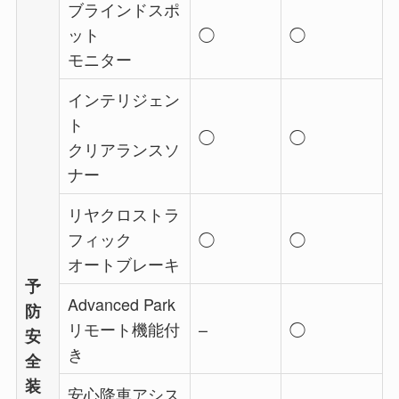
ブラインドスポ
ット
◯
◯
モニター
インテリジェン
ト
◯
◯
クリアランスソ
ナー
リヤクロストラ
フィック
◯
◯
オートブレーキ
予
Advanced Park
防
リモート機能付
–
◯
安
き
全
装
安心降車アシス