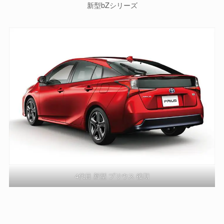
新型bZシリーズ
4代目 新型 プリウス 後期