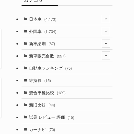
ィ
日本車
(4,173)
(1,321)
外国車
(1,734)
(329)
(274)
新車納期
(67)
(526)
(188)
(28)
新車販売台数
(227)
(599)
(242)
(8)
(21)
自動車ランキング
(75)
(357)
(165)
(12)
(10)
維持費
(15)
(328)
(85)
(7)
(11)
競合車種比較
(129)
(194)
(84)
(3)
(7)
新旧比較
(44)
(230)
(14)
(3)
(5)
試乗 レビュー 評価
(15)
(253)
(222)
(5)
(7)
カーナビ
(70)
(58)
(50)