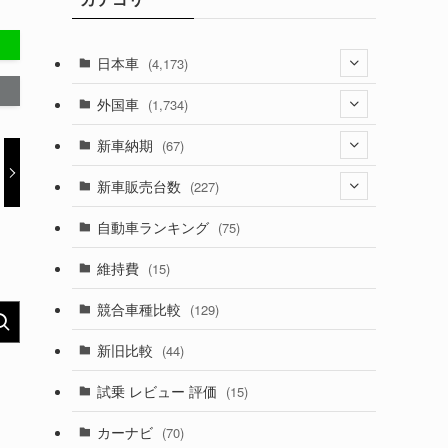
日本車
(4,173)
(1,321)
外国車
(1,734)
(329)
(274)
新車納期
(67)
(526)
(188)
(28)
新車販売台数
(227)
(599)
(242)
(8)
(21)
自動車ランキング
(75)
(357)
(165)
(12)
(10)
維持費
(15)
(328)
(85)
(7)
(11)
競合車種比較
(129)
(194)
(84)
(3)
(7)
新旧比較
(44)
(230)
(14)
(3)
(5)
試乗 レビュー 評価
(15)
(253)
(222)
(5)
(7)
カーナビ
(70)
(58)
(50)