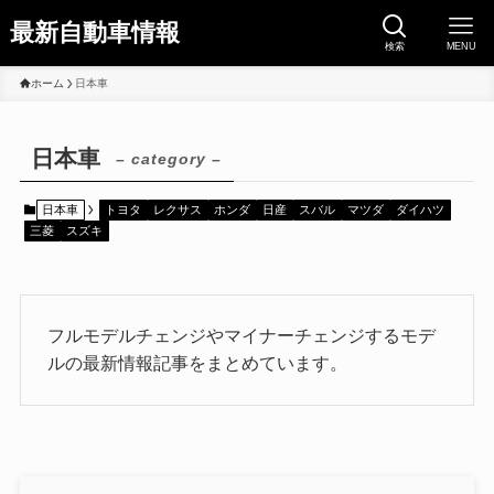
最新自動車情報
検索
MENU
ホーム
日本車
日本車
– category –
日本車
トヨタ
レクサス
ホンダ
日産
スバル
マツダ
ダイハツ
三菱
スズキ
フルモデルチェンジやマイナーチェンジするモデ
ルの最新情報記事をまとめています。