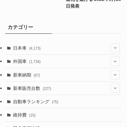
日発表
カテゴリー
日本車
(4,173)
(1,321)
外国車
(1,734)
(329)
(274)
新車納期
(67)
(526)
(188)
(28)
新車販売台数
(227)
(599)
(242)
(8)
(21)
自動車ランキング
(75)
(357)
(165)
(12)
(10)
維持費
(15)
(328)
(85)
(7)
(11)