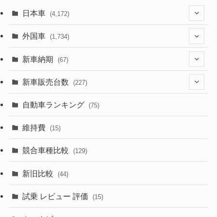
日本車
(4,172)
(1,321)
外国車
(1,734)
(329)
(274)
新車納期
(67)
(525)
(188)
(28)
新車販売台数
(227)
(599)
(242)
(8)
(21)
自動車ランキング
(75)
(357)
(165)
(12)
(10)
維持費
(15)
(328)
(85)
(7)
(11)
競合車種比較
(129)
(194)
(84)
(3)
(7)
新旧比較
(44)
(230)
(14)
(3)
(5)
試乗 レビュー 評価
(15)
(253)
(222)
(5)
(7)