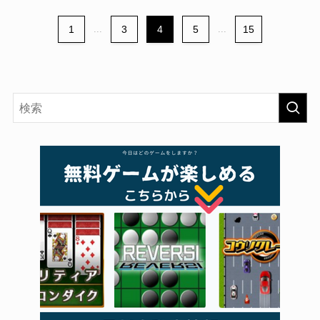
1
...
3
4
5
...
15