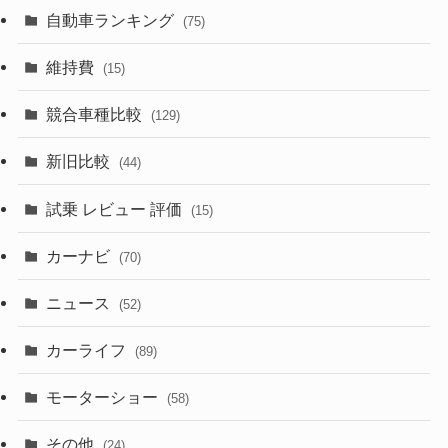
(599)
(242)
(8)
(21)
自動車ランキング
(75)
(356)
(165)
(12)
(10)
維持費
(15)
(328)
(85)
(7)
(11)
競合車種比較
(129)
(194)
(84)
(3)
(7)
新旧比較
(44)
(230)
(14)
(3)
(5)
試乗 レビュー 評価
(15)
(253)
(222)
(5)
(7)
カーナビ
(70)
(58)
(50)
(1)
(5)
ニュース
(52)
(43)
(28)
(8)
カーライフ
(27)
(6)
(89)
(1)
(9)
(26)
モーターショー
(58)
(15)
(57)
その他
(24)