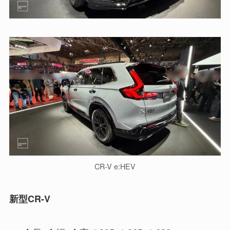
CR-V e:HEV
新型CR-V