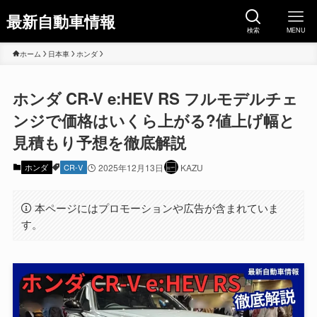
最新自動車情報
検索
MENU
ホーム
日本車
ホンダ
ホンダ CR-V e:HEV RS フルモデルチェ
ンジで価格はいくら上がる?値上げ幅と
見積もり予想を徹底解説
ホンダ
CR-V
2025年12月13日
KAZU
本ページにはプロモーションや広告が含まれていま
す。