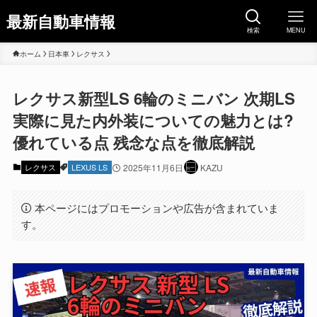
最新自動車情報
検索
MENU
ホーム
日本車
レクサス
レクサス新型LS 6輪のミニバン 次期LS
実際に見た内外装についての魅力とは?
優れている点 残念な点を徹底解説
レクサス
LEXUS LS
2025年11月6日
KAZU
本ページにはプロモーションや広告が含まれていま
す。