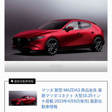
MAZDA3
最新自動車情報
マツダ 新型 MAZDA3 商品改良 最
新マツダコネクト 大型10.25イン
チ搭載 2023年4月6日発売| 最新自
動車情報