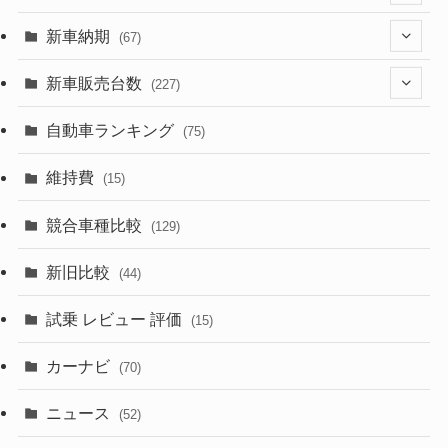
(329)
(274)
新車納期
(67)
(526)
(188)
(28)
新車販売台数
(227)
(599)
(242)
(8)
(21)
自動車ランキング
(75)
(357)
(165)
(12)
(10)
維持費
(15)
(328)
(85)
(7)
(11)
競合車種比較
(129)
(194)
(84)
(3)
(7)
新旧比較
(44)
(230)
(14)
(3)
(5)
試乗 レビュー 評価
(15)
(253)
(222)
(5)
(7)
カーナビ
(70)
(58)
(50)
(1)
(5)
ニュース
(52)
(43)
(28)
(8)