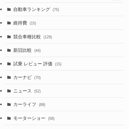
(599)
(242)
(8)
(21)
自動車ランキング
(75)
(357)
(165)
(12)
(10)
維持費
(15)
(328)
(85)
(7)
(11)
競合車種比較
(129)
(194)
(84)
(3)
(7)
新旧比較
(44)
(230)
(14)
(3)
(5)
試乗 レビュー 評価
(15)
(253)
(222)
(5)
(7)
カーナビ
(70)
(58)
(50)
(1)
(5)
ニュース
(52)
(43)
(28)
(8)
カーライフ
(27)
(6)
(89)
(1)
(9)
(26)
モーターショー
(58)