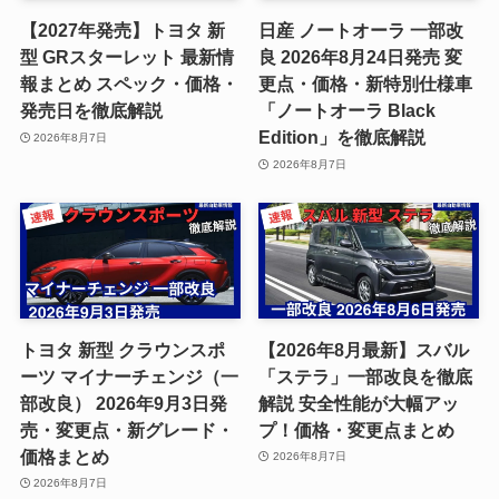
【2027年発売】トヨタ 新
日産 ノートオーラ 一部改
型 GRスターレット 最新情
良 2026年8月24日発売 変
報まとめ スペック・価格・
更点・価格・新特別仕様車
発売日を徹底解説
「ノートオーラ Black
Edition」を徹底解説
2026年8月7日
2026年8月7日
トヨタ 新型 クラウンスポ
【2026年8月最新】スバル
ーツ マイナーチェンジ（一
「ステラ」一部改良を徹底
部改良） 2026年9月3日発
解説 安全性能が大幅アッ
売・変更点・新グレード・
プ！価格・変更点まとめ
価格まとめ
2026年8月7日
2026年8月7日