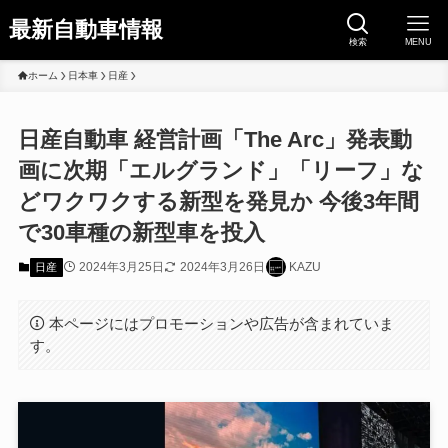
最新自動車情報
検索
MENU
ホーム
日本車
日産
日産自動車 経営計画「The Arc」発表動
画に次期「エルグランド」「リーフ」な
どワクワクする新型を発見か 今後3年間
で30車種の新型車を投入
2024年3月25日
2024年3月26日
KAZU
日産
本ページにはプロモーションや広告が含まれていま
す。