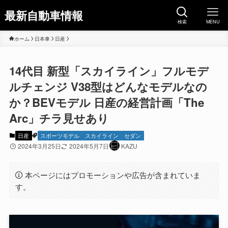
最新自動車情報
検索
MENU
ホーム
日本車
日産
14代目 新型「スカイライン」フルモデ
ルチェンジ V38型はどんなモデルなの
か？BEVモデル 日産の経営計画「The
Arc」チラ見せあり
日産
スポーツモデル
スカイライン
セダン
2024年3月25日
2024年5月7日
KAZU
本ページにはプロモーションや広告が含まれていま
す。