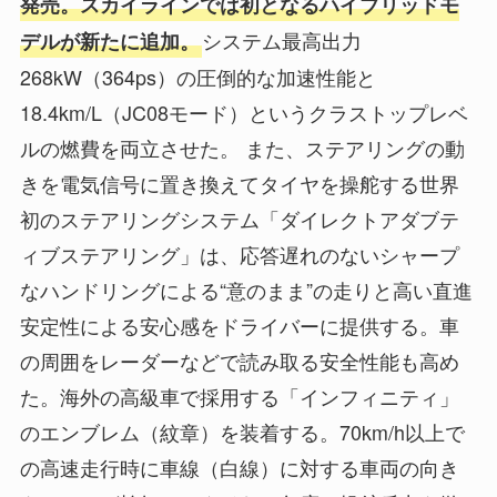
発売。スカイラインでは初となるハイブリッドモ
システム最高出力
デルが新たに追加。
268kW（364ps）の圧倒的な加速性能と
18.4km/L（JC08モード）というクラストップレベ
ルの燃費を両立させた。 また、ステアリングの動
きを電気信号に置き換えてタイヤを操舵する世界
初のステアリングシステム「ダイレクトアダブテ
ィブステアリング」は、応答遅れのないシャープ
なハンドリングによる“意のまま”の走りと高い直進
安定性による安心感をドライバーに提供する。車
の周囲をレーダーなどで読み取る安全性能も高め
た。海外の高級車で採用する「インフィニティ」
のエンブレム（紋章）を装着する。70km/h以上で
の高速走行時に車線（白線）に対する車両の向き