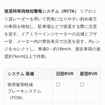
リアのミ
後退時車両検知警報システム（RCTA）
リ波レーダーを用いて死角になりやすい斜め後方
の車両を検知し、駐車場などで後退する際に注意
を促す。ドアミラーインジケーターの点滅とブザ
ー音、メーター内の警告表示で注意を促す。Rレン
ジをセレクトし、車速0～約18km/h、接近車両の速
度約7km/h以上で作動。
システム 装備
旧型RVR
新型RVR
衝突被害軽減
◯
◯
ブレーキシステム
（FCM）