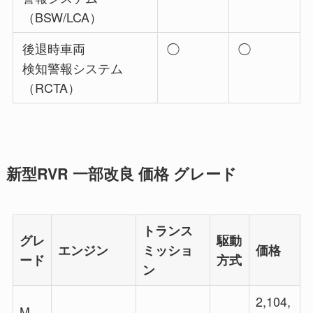
（BSW/LCA）
後退時車両
◯
◯
検知警報システム
（RCTA）
新型RVR 一部改良 価格 グレード
トランス
グレ
駆動
エンジン
ミッショ
価格
ード
方式
ン
2,104,
M