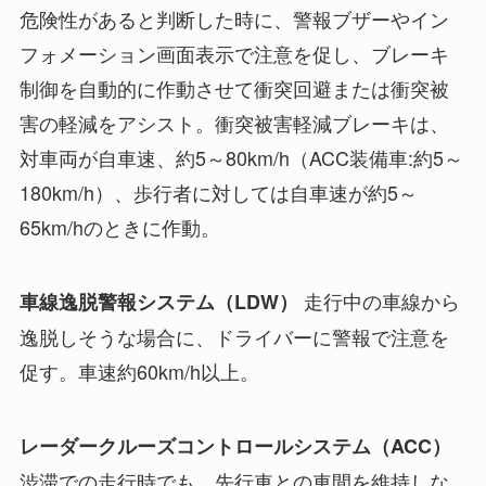
危険性があると判断した時に、警報ブザーやイン
フォメーション画面表示で注意を促し、ブレーキ
制御を自動的に作動させて衝突回避または衝突被
害の軽減をアシスト。衝突被害軽減ブレーキは、
対車両が自車速、約5～80km/h（ACC装備車:約5～
180km/h）、歩行者に対しては自車速が約5～
65km/hのときに作動。
走行中の車線から
車線逸脱警報システム（LDW）
逸脱しそうな場合に、ドライバーに警報で注意を
促す。車速約60km/h以上。
レーダークルーズコントロールシステム（ACC）
渋滞での走行時でも、先行車との車間を維持しな