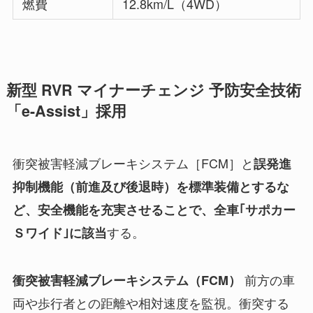
燃費
12.8km/L（4WD）
新型 RVR マイナーチェンジ 予防安全技術
「e-Assist」採用
衝突被害軽減ブレーキシステム［FCM］と
誤発進
抑制機能（前進及び後退時）を標準装備とするな
ど、安全機能を充実させることで、全車｢サポカー
する。
Ｓワイド｣に該当
前方の車
衝突被害軽減ブレーキシステム（FCM）
両や歩行者との距離や相対速度を監視。衝突する