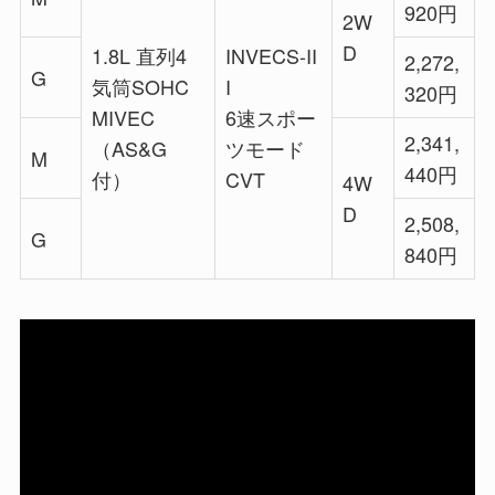
920円
2W
D
1.8L 直列4
INVECS-II
2,272,
G
気筒SOHC
I
320円
MIVEC
6速スポー
2,341,
（AS&G
ツモード
M
440円
付）
CVT
4W
D
2,508,
G
840円