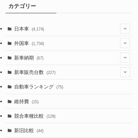
カテゴリー
日本車
(4,174)
(1,321)
外国車
(1,734)
(329)
(274)
新車納期
(67)
(526)
(188)
(28)
新車販売台数
(227)
(600)
(242)
(8)
(21)
自動車ランキング
(75)
(357)
(165)
(12)
(10)
維持費
(15)
(328)
(85)
(7)
(11)
競合車種比較
(129)
(194)
(84)
(3)
(7)
新旧比較
(44)
(230)
(14)
(3)