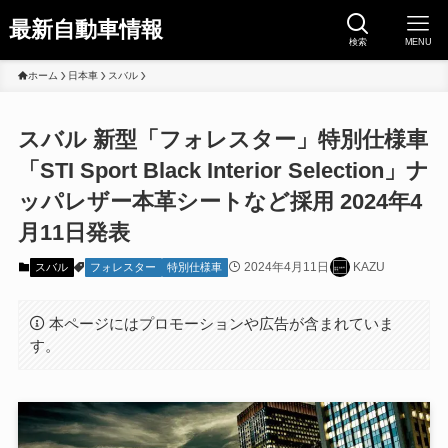
最新自動車情報
検索
MENU
ホーム
日本車
スバル
スバル 新型「フォレスター」特別仕様車
「STI Sport Black Interior Selection」ナ
ッパレザー本革シートなど採用 2024年4
月11日発表
2024年4月11日
KAZU
スバル
フォレスター
特別仕様車
本ページにはプロモーションや広告が含まれていま
す。