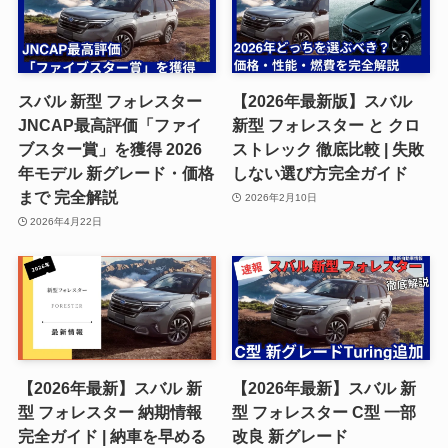
スバル 新型 フォレスター
【2026年最新版】スバル
JNCAP最高評価「ファイ
新型 フォレスター と クロ
ブスター賞」を獲得 2026
ストレック 徹底比較 | 失敗
年モデル 新グレード・価格
しない選び方完全ガイド
まで 完全解説
2026年2月10日
2026年4月22日
【2026年最新】スバル 新
【2026年最新】スバル 新
型 フォレスター 納期情報
型 フォレスター C型 一部
完全ガイド | 納車を早める
改良 新グレード