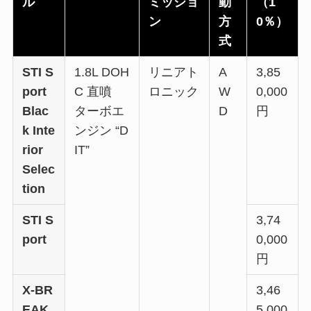
ル
ミッショ
動
（1
ン
方
0％）
式
STI S
1.8L DOH
リニアト
A
3,85
port
C 直噴
ロニック
W
0,000
Blac
ターボエ
D
円
k Inte
ンジン “D
rior
IT”
Selec
tion
STI S
3,74
port
0,000
円
X-BR
3,46
EAK
5,000