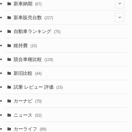
(329)
(274)
新車納期
(67)
(526)
(188)
(28)
新車販売台数
(227)
(600)
(242)
(8)
(21)
自動車ランキング
(75)
(357)
(165)
(12)
(10)
維持費
(15)
(328)
(85)
(7)
(11)
競合車種比較
(129)
(194)
(84)
(3)
(7)
新旧比較
(44)
(230)
(14)
(3)
(5)
試乗 レビュー 評価
(15)
(253)
(222)
(5)
(7)
カーナビ
(70)
(58)
(50)
(1)
(5)
ニュース
(52)
(43)
(28)
(8)
カーライフ
(27)
(6)
(89)
(1)