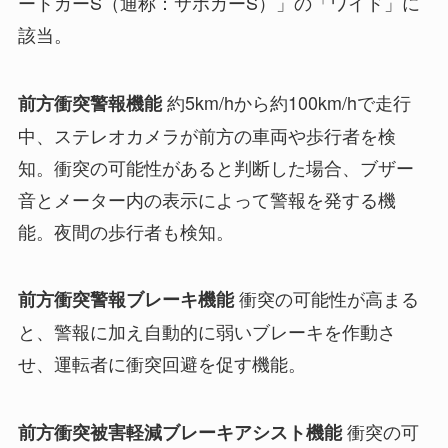
ートカーS（通称：サポカーS）」の「ワイド」に
該当。
約5km/hから約100km/hで走行
前方衝突警報機能
中、ステレオカメラが前方の車両や歩行者を検
知。衝突の可能性があると判断した場合、ブザー
音とメーター内の表示によって警報を発する機
能。夜間の歩行者も検知。
衝突の可能性が高まる
前方衝突警報ブレーキ機能
と、警報に加え自動的に弱いブレーキを作動さ
せ、運転者に衝突回避を促す機能。
衝突の可
前方衝突被害軽減ブレーキアシスト機能