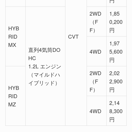
2WD
1,85
（F
0,200
HYB
F）
円
RID
CVT
1,97
MX
直列4気筒DO
4WD
5,600
HC
円
1.2L エンジン
2WD
2,02
（マイルドハ
（F
2,900
イブリッド）
HYB
F）
円
RID
2,14
MZ
4WD
8,300
円