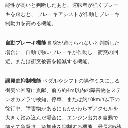
能性が高いと判断したあと、運転者が強くブレー
キを踏むと、 ブレーキアシストが作動しブレーキ
制動力を高める機能。
衝突が避けられないと判断した
自動ブレーキ機能
場合に、自動で強いブレーキが作動し、衝突の回
避、または衝突被害を軽減する機能。
ペダルやシフトの操作ミスによる
誤発進抑制機能
衝突の回避に貢献、前方約4ｍ以内の障害物をステ
レオカメラで検知。停車、または約10km/h以下の
徐行中、障害物があるにもかかわらずアクセルを
大きく踏み込んだ場合に、エンジン出力を自動で
抑えて急発進、急加速を抑制する機能。最長約5秒