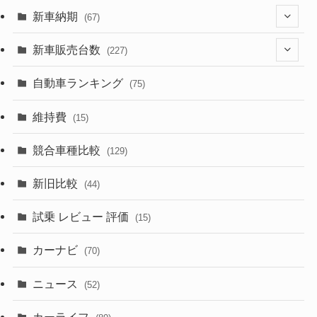
(329)
(274)
新車納期
(67)
(526)
(188)
(28)
新車販売台数
(227)
(599)
(242)
(8)
(21)
自動車ランキング
(75)
(357)
(165)
(12)
(10)
維持費
(15)
(328)
(85)
(7)
(11)
競合車種比較
(129)
(194)
(84)
(3)
(7)
新旧比較
(44)
(230)
(14)
(3)
(5)
試乗 レビュー 評価
(15)
(253)
(222)
(5)
(7)
カーナビ
(70)
(58)
(50)
(1)
(5)
ニュース
(52)
(43)
(28)
(8)
カーライフ