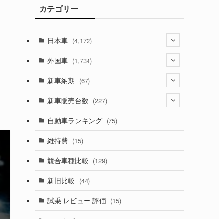
カテゴリー
ブ
日本車
(4,172)
(1,321)
外国車
(1,734)
(329)
(274)
新車納期
(67)
(525)
(188)
(28)
新車販売台数
(227)
(599)
(242)
(8)
(21)
自動車ランキング
(75)
(357)
(165)
(12)
(10)
維持費
(15)
(328)
(85)
(7)
(11)
競合車種比較
(129)
(194)
(84)
(3)
(7)
新旧比較
(44)
(230)
(14)
(3)
(5)
試乗 レビュー 評価
(15)
(253)
(222)
(5)
(7)