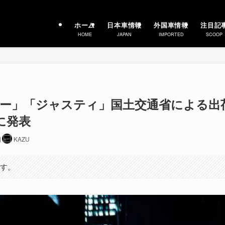
ホーム
日本車情報
外国車情報
注目記
HOME
JAPAN
IMPORTED
SCOOP
ミー」「ジャスティ」国土交通省による出
日に発表
日
KAZU
ます。