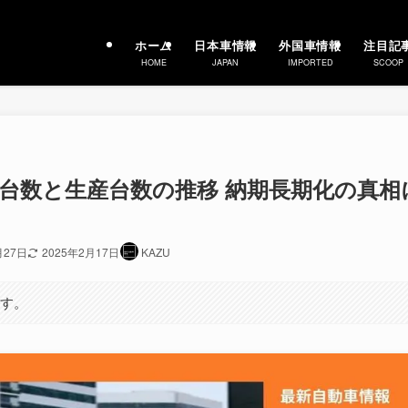
ホーム
日本車情報
外国車情報
注目記
HOME
JAPAN
IMPORTED
SCOOP
販売台数と生産台数の推移 納期長期化の真相
月27日
2025年2月17日
KAZU
ます。