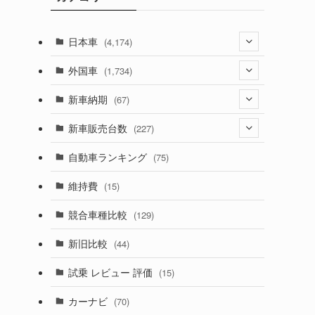
日本車
(4,174)
(1,321)
外国車
(1,734)
(329)
(274)
新車納期
(67)
(526)
(188)
(28)
新車販売台数
(227)
(600)
(242)
(8)
(21)
自動車ランキング
(75)
(357)
(165)
(12)
(10)
維持費
(15)
(328)
(85)
(7)
(11)
競合車種比較
(129)
(194)
(84)
(3)
(7)
新旧比較
(44)
(230)
(14)
(3)
(5)
試乗 レビュー 評価
(15)
(253)
(222)
(5)
(7)
カーナビ
(70)
(58)
(50)
(1)