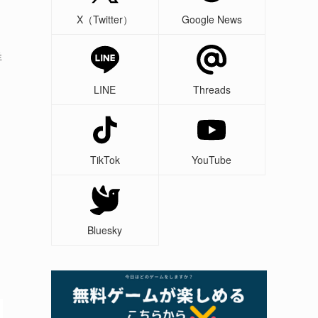
X（Twitter）
Google News
詳
LINE
Threads
TikTok
YouTube
Bluesky