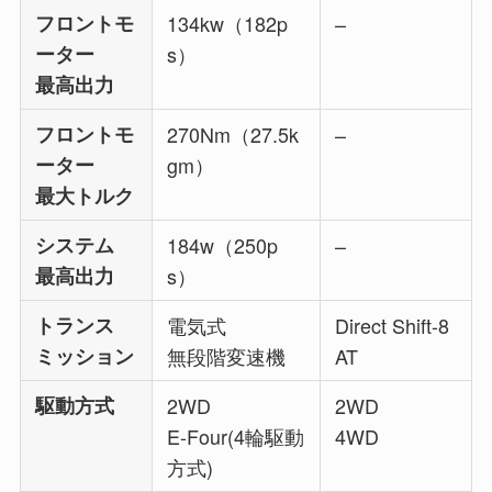
フロントモ
134kw（182p
–
ーター
s）
最高出力
フロントモ
270Nm（27.5k
–
ーター
gm）
最大トルク
システム
184w（250p
–
最高出力
s）
トランス
電気式
Direct Shift-8
ミッション
無段階変速機
AT
駆動方式
2WD
2WD
E-Four(4輪駆動
4WD
方式)