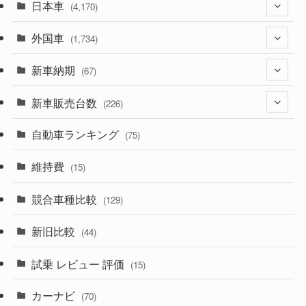
日本車
(4,170)
外国車
(1,320)
(1,734)
(329)
新車納期
(274)
(67)
(525)
(188)
新車販売台数
(28)
(226)
(599)
(242)
(8)
自動車ランキング
(21)
(75)
(356)
(165)
(12)
(10)
維持費
(15)
(328)
(85)
(7)
(11)
競合車種比較
(129)
(194)
(84)
(3)
(7)
新旧比較
(44)
(230)
(14)
(3)
(5)
試乗 レビュー 評価
(15)
(253)
(222)
(5)
(7)
カーナビ
(70)
(58)
(50)
(1)