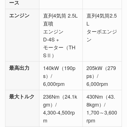
ース
エンジン
直列4気筒 2.5L
直列4気筒2.5
直噴
L
エンジン
ターボエンジ
D-4S +
ン
モーター（TH
SⅡ）
最高出力
140kW（190p
205kW（279
s）/
ps）/
6,000rpm
6,000rpm
最大トルク
236Nm（24.1k
430Nm（43.
gm）/
8kgm）/
4,300-4,500rp
1,700～3,600
m
rpm