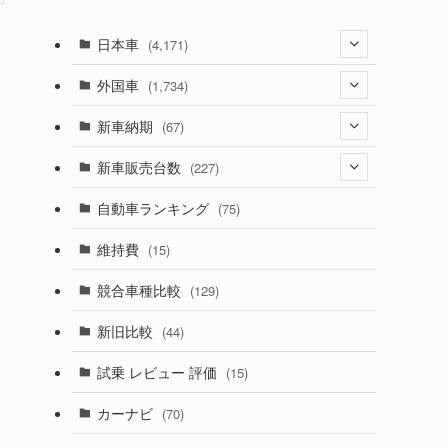
日本車
(4,171)
(1,321)
外国車
(1,734)
(329)
(274)
新車納期
(67)
(525)
(188)
(28)
新車販売台数
(227)
(599)
(242)
(8)
(21)
自動車ランキング
(75)
(356)
(165)
(12)
(10)
維持費
(15)
(328)
(85)
(7)
(11)
競合車種比較
(129)
(194)
(84)
(3)
(7)
新旧比較
(44)
(230)
(14)
(3)
(5)
試乗 レビュー 評価
(15)
(253)
(222)
(5)
(7)
カーナビ
(70)
(58)
(50)
(1)
(5)