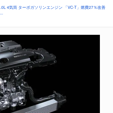
I 新2.0L 4気筒 ターボガソリンエンジン 「VC-T」燃費27％改善
.