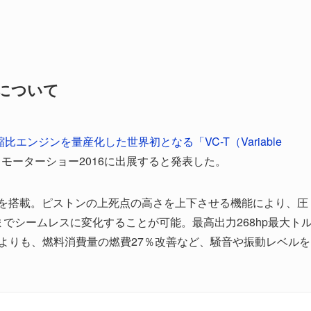
ンについて
縮比エンジンを量産化した世界初となる「VC-T（Variable
リモーターショー2016に出展すると発表した。
ンジンを搭載。ピストンの上死点の高さを上下させる機能により、圧
までシームレスに変化することが可能。最高出力268hp最大ト
ンジンよりも、燃料消費量の燃費27％改善など、騒音や振動レベルを