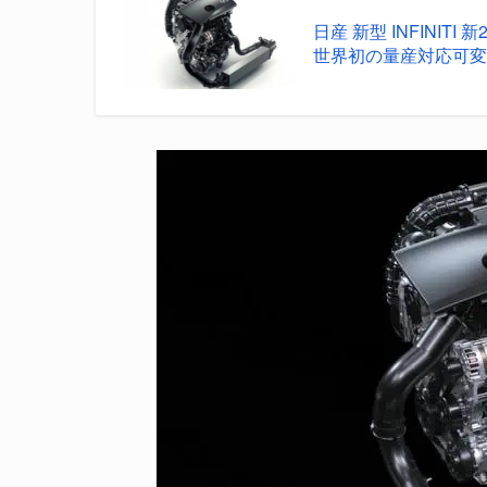
日産 新型 INFINIT
世界初の量産対応可変..