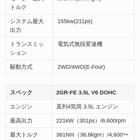
トルク
システム最大
155kw(211ps)
出力
トランスミッ
電気式無段変速機
ション
駆動方式
2WD/4WD(E-Four)
スペック
2GR-FE 3.5L V6 DOHC
エンジン
直列4気筒 3.5L エンジン
最高出力
221kW（301ps）/6,600rpm
最大トルク
361Nm（36.8kgm）/4,600〜