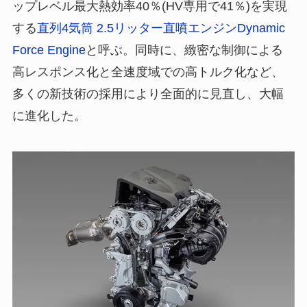
ップレベル最大熱効率40％(HV専用で41％)を実現
する
直列4気筒 2.5リッター直噴エンジンDynamic
Force Engine
と呼ぶ。同時に、緻密な制御による
高レスポンス化と全速度域での高トルク化など、
多くの新技術の採用により全面的に見直し、大幅
に進化した。