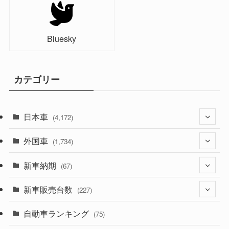
Bluesky
カテゴリー
日本車
(4,172)
外国車
(1,321)
(1,734)
(329)
新車納期
(274)
(67)
(525)
(188)
新車販売台数
(28)
(227)
(599)
(242)
(8)
自動車ランキング
(21)
(75)
(357)