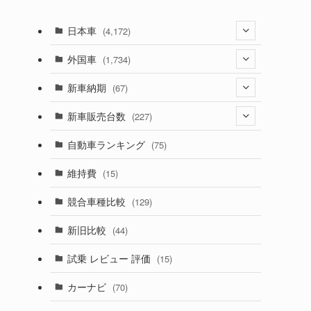
日本車
(4,172)
(1,321)
外国車
(1,734)
(329)
(274)
新車納期
(67)
(525)
(188)
(28)
新車販売台数
(227)
(599)
(242)
と
(8)
(21)
自動車ランキング
(75)
(357)
(165)
(12)
(10)
維持費
(15)
(328)
(85)
(7)
(11)
競合車種比較
(129)
(194)
(84)
(3)
(7)
新旧比較
(44)
(230)
(14)
(3)
(5)
試乗 レビュー 評価
(15)
(253)
(222)
(5)
(7)
カーナビ
(70)
(58)
(50)
(1)
(5)