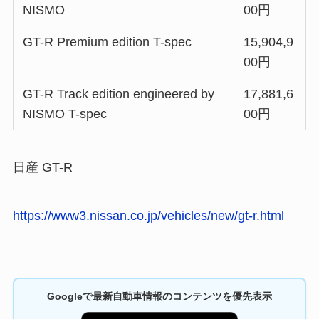
NISMO
00円
GT-R Premium edition T-spec
15,904,9
00円
GT-R Track edition engineered by
17,881,6
NISMO T-spec
00円
日産 GT-R
https://www3.nissan.co.jp/vehicles/new/gt-r.html
Googleで最新自動車情報のコンテンツを優先表示