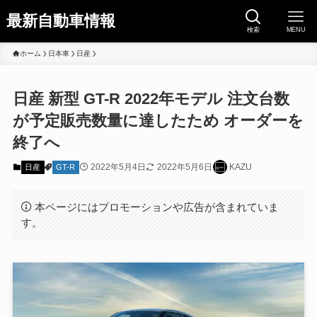
最新自動車情報
検索
MENU
ホーム
日本車
日産
日産 新型 GT-R 2022年モデル 注文台数
が予定販売数量に達したため オーダーを
終了へ
2022年5月4日
2022年5月6日
KAZU
日産
GT-R
本ページにはプロモーションや広告が含まれていま
す。