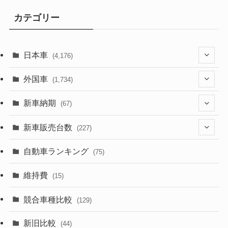
カテゴリー
日本車
(4,176)
(1,322)
外国車
(1,734)
(330)
(274)
新車納期
(67)
(526)
(188)
(28)
新車販売台数
(227)
(600)
(242)
(8)
(21)
自動車ランキング
(75)
(357)
(165)
(12)
(10)
維持費
(15)
(328)
(85)
(7)
(11)
競合車種比較
(129)
(194)
(84)
(3)
(7)
新旧比較
(44)