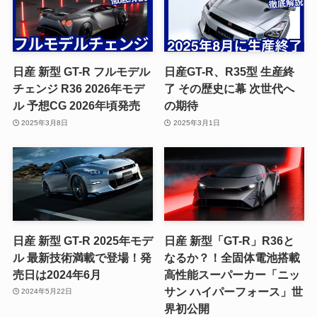
日産 新型 GT-R フルモデル
日産GT-R、R35型 生産終
チェンジ R36 2026年モデ
了 その歴史に幕 次世代へ
ル 予想CG 2026年頃発売
の期待
2025年3月8日
2025年3月1日
日産 新型 GT-R 2025年モデ
日産 新型「GT-R」R36と
ル 最新技術満載で登場！発
なるか？！全固体電池搭載
売日は2024年6月
高性能スーパーカー「ニッ
サン ハイパーフォース」世
2024年5月22日
界初公開