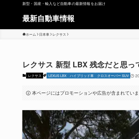
新型・国産・輸入など自動車の最新情報をお届け
最新自動車情報
ホーム
日本車
レクサス
レクサス 新型 LBX 残念だと思
レクサス
LEXUS LBX
ハイブリッド車
クロスオーバー SUV
2
本ページにはプロモーションや広告が含まれてい