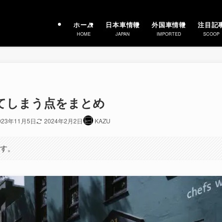
ホーム
日本車情報
外国車情報
注目記
HOME
JAPAN
IMPORTED
SCOOP
ってしまう点をまとめ
023年11月5日
2024年2月2日
KAZU
ます。