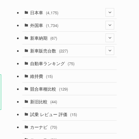
日本車
(4,175)
(1,321)
外国車
(1,734)
(330)
(274)
新車納期
(67)
(526)
(188)
(28)
新車販売台数
(227)
(600)
(242)
(8)
(21)
自動車ランキング
(75)
(357)
(165)
(12)
(10)
維持費
(15)
(328)
(85)
(7)
(11)
競合車種比較
(129)
(194)
(84)
(3)
(7)
新旧比較
(44)
(230)
(14)
(3)
(5)
試乗 レビュー 評価
(15)
(253)
(222)
(5)
(7)
カーナビ
(70)
(58)
(50)
(1)
(5)