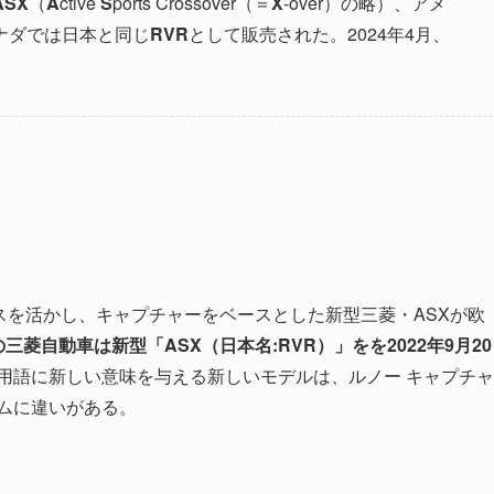
ASX
（
A
ctive
S
ports Crossover（＝
X
-over）の略）、アメ
ナダでは日本と同じ
RVR
として販売された。2024年4月、
ンスを活かし、キャプチャーをベースとした新型三菱・ASXが欧
三菱自動車は新型「ASX（日本名:RVR）」をを2022年9月20
用語に新しい意味を与える新しいモデルは、ルノー キャプチャ
ムに違いがある。