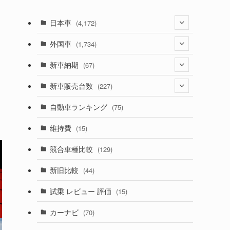
日本車
(4,172)
(1,321)
外国車
(1,734)
・
(329)
(274)
新車納期
(67)
(525)
(188)
(28)
新車販売台数
(227)
(599)
(242)
(8)
(21)
自動車ランキング
(75)
(357)
(165)
(12)
(10)
維持費
(15)
(328)
(85)
(7)
(11)
競合車種比較
(129)
(194)
(84)
(3)
(7)
新旧比較
(44)
(230)
(14)
(3)
(5)
試乗 レビュー 評価
(15)
(253)
(222)
(5)
(7)
カーナビ
(70)
(58)
(50)
(1)
(5)