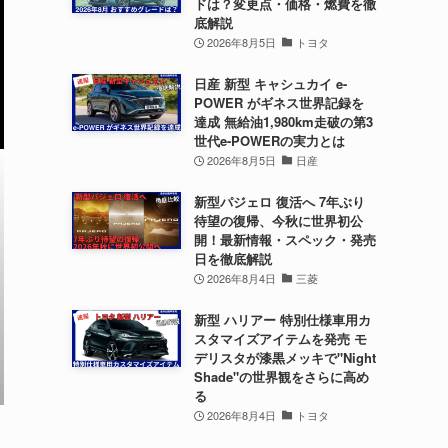
ドは？変更点・価格・燃費を徹
底解説
2026年8月5日
トヨタ
日産 新型 キャシュカイ e-
POWER がギネス世界記録を
達成 無給油1,980km走破の第3
世代e-POWERの実力とは
2026年8月5日
日産
新型パジェロ 復活へ 7年ぶり
待望の復帰、今秋に世界初公
開！最新情報・スペック・発売
日を徹底解説
2026年8月4日
三菱
新型 ハリアー 特別仕様車用カ
スタマイズアイテムを発売 モ
デリスタが漆黒メッキで"Night
Shade"の世界観をさらに高め
る
2026年8月4日
トヨタ