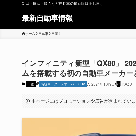
新型・国産・輸入など自動車の最新情報をお届け
最新自動車情報
ホーム
日本車
日産
インフィニティ新型「QX80」 20
ムを搭載する初の自動車メーカー
日産
高級車
クロスオーバー SUV
2024年1月9日
KAZU
本ページにはプロモーションや広告が含まれてい