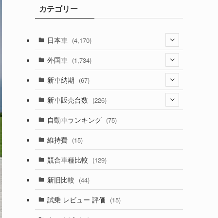
カテゴリー
ブ
日本車
(4,170)
(1,320)
外国車
(1,734)
(329)
(274)
新車納期
(67)
(525)
(188)
(28)
新車販売台数
(226)
(599)
(242)
(8)
(21)
自動車ランキング
(75)
(356)
(165)
(12)
(10)
維持費
(15)
(328)
(85)
(7)
(11)
競合車種比較
(129)
(194)
(84)
(3)
(7)
新旧比較
(44)
(230)
(14)
(3)
(5)
試乗 レビュー 評価
(15)
(253)
(222)
(5)
(7)