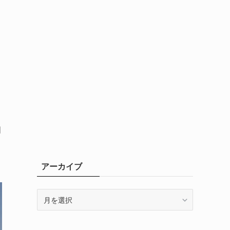
明
紹
アーカイブ
ア
ー
カ
イ