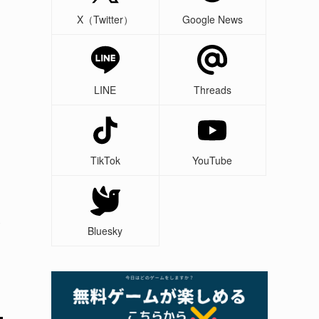
X（Twitter）
Google News
LINE
Threads
TikTok
YouTube
サ
Bluesky
メ