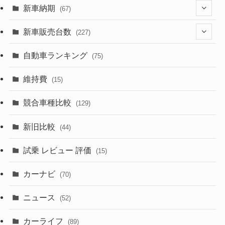
(329)
(274)
新車納期
(67)
(525)
(188)
(28)
新車販売台数
(227)
(599)
(242)
(8)
(21)
自動車ランキング
(75)
(357)
(165)
(12)
(10)
維持費
(15)
(328)
(85)
(7)
(11)
競合車種比較
(129)
(194)
(84)
(3)
(7)
新旧比較
(44)
(230)
(14)
(3)
(5)
試乗 レビュー 評価
(15)
(253)
(222)
(5)
(7)
カーナビ
(70)
(58)
(50)
(1)
(5)
ニュース
(52)
(43)
(28)
(8)
カーライフ
(27)
(6)
(89)