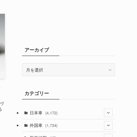
アーカイブ
ア
ー
カ
イ
ー
カテゴリー
ブ
アヴ
る
日本車
(4,172)
(1,321)
外国車
(1,734)
(329)