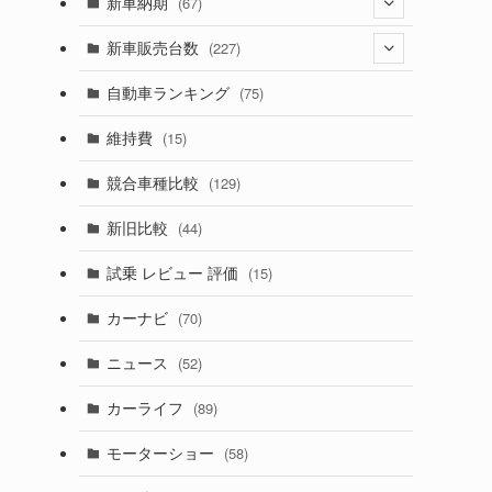
(274)
新車納期
(67)
(525)
(188)
(28)
新車販売台数
(227)
(599)
(242)
(8)
(21)
自動車ランキング
(75)
(357)
(165)
(12)
(10)
維持費
(15)
(328)
(85)
(7)
(11)
競合車種比較
(129)
(194)
(84)
(3)
(7)
新旧比較
(44)
(230)
(14)
(3)
(5)
試乗 レビュー 評価
(15)
(253)
(222)
(5)
(7)
カーナビ
(70)
(58)
(50)
(1)
(5)
ニュース
(52)
(43)
(28)
(8)
カーライフ
(89)
(27)
(6)
(1)
モーターショー
(58)
(9)
(26)