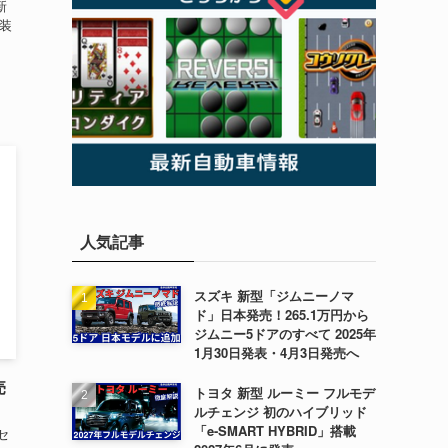
新
装
人気記事
スズキ 新型「ジムニーノマ
ド」日本発売！265.1万円から
ジムニー5ドアのすべて 2025年
1月30日発表・4月3日発売へ
売
トヨタ 新型 ルーミー フルモデ
ルチェンジ 初のハイブリッド
「e-SMART HYBRID」搭載
セ