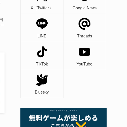
7
X（Twitter）
Google News
7日
ベー
LINE
Threads
TikTok
YouTube
Bluesky