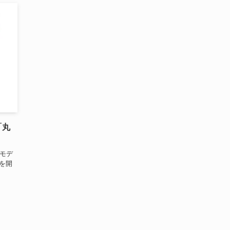
「丸
モデ
売を開