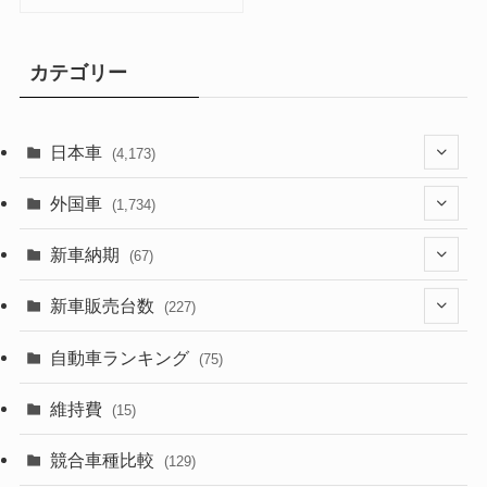
カテゴリー
日本車
(4,173)
(1,321)
外国車
(1,734)
(329)
(274)
新車納期
(67)
(526)
(188)
(28)
新車販売台数
(227)
(599)
(242)
(8)
(21)
自動車ランキング
(75)
(357)
(165)
(12)
(10)
維持費
(15)
(328)
(85)
(7)
(11)
競合車種比較
(129)
(194)
(84)